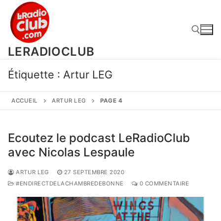
Aller
au
contenu
LERADIOCLUB
Rechercher :
Étiquette :
Artur LEG
ACCUEIL
ARTUR LEG
PAGE 4
Ecoutez le podcast LeRadioClub
avec Nicolas Lespaule
ARTUR LEG
27 SEPTEMBRE 2020
#ENDIRECTDELACHAMBREDEBONNE
0 COMMENTAIRE