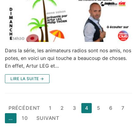
Dans la série, les animateurs radios sont nos amis, nos
potes, en voici un qui touche a beaucoup de choses.
En effet, Artur LEG et…
LIRE LA SUITE →
Pagination
PRÉCÉDENT
1
2
3
4
5
6
7
des
…
10
SUIVANT
publications