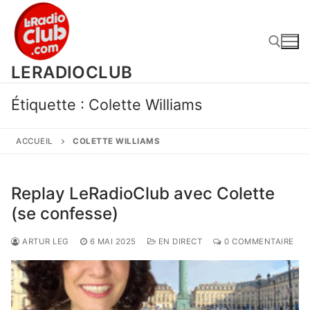
Aller
au
contenu
LERADIOCLUB
Rechercher :
Étiquette :
Colette Williams
ACCUEIL
COLETTE WILLIAMS
Replay LeRadioClub avec Colette
(se confesse)
ARTUR LEG
6 MAI 2025
EN DIRECT
0 COMMENTAIRE