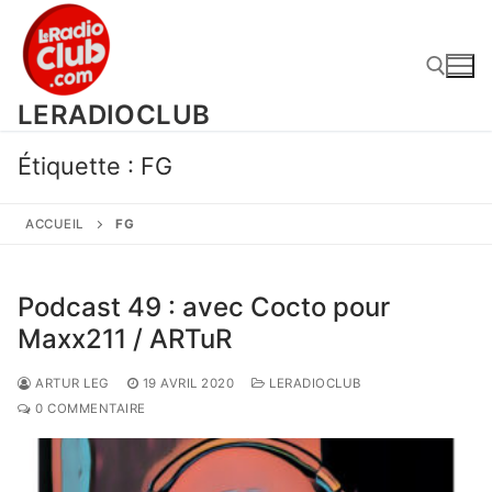
Aller
au
contenu
LERADIOCLUB
Rechercher :
Étiquette :
FG
ACCUEIL
FG
Podcast 49 : avec Cocto pour
Maxx211 / ARTuR
ARTUR LEG
19 AVRIL 2020
LERADIOCLUB
0 COMMENTAIRE