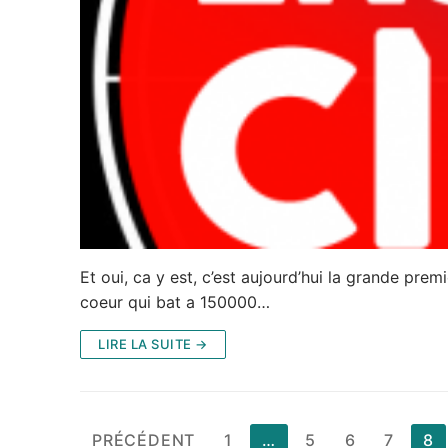
Et oui, ca y est, c’est aujourd’hui la grande pre
coeur qui bat a 150000…
LIRE LA SUITE →
Pagination
PRÉCÉDENT
1
…
5
6
7
8