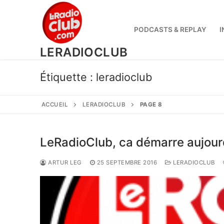
Aller
au
contenu
PODCASTS & REPLAY
I
LERADIOCLUB
Étiquette :
leradioclub
ACCUEIL
LERADIOCLUB
PAGE 8
LeRadioClub, ca démarre aujourd
ARTUR LEG
25 SEPTEMBRE 2016
LERADIOCLUB