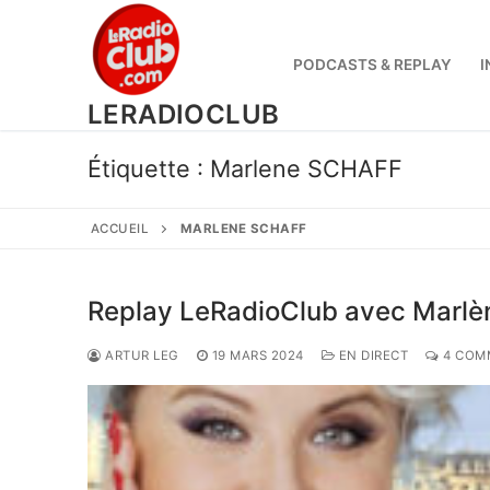
Aller
au
contenu
PODCASTS & REPLAY
I
LERADIOCLUB
Étiquette :
Marlene SCHAFF
ACCUEIL
MARLENE SCHAFF
Replay LeRadioClub avec Marl
ARTUR LEG
19 MARS 2024
EN DIRECT
4 COM