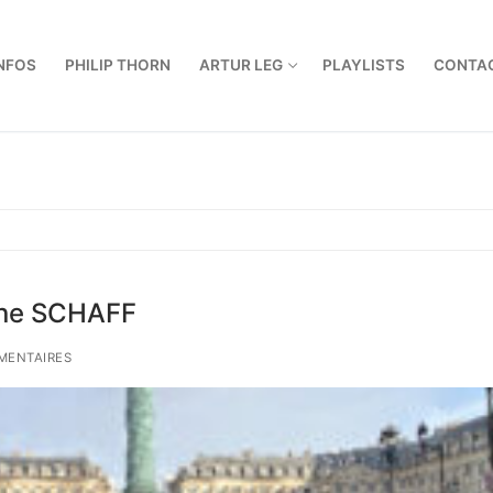
NFOS
PHILIP THORN
ARTUR LEG
PLAYLISTS
CONTA
ène SCHAFF
MENTAIRES