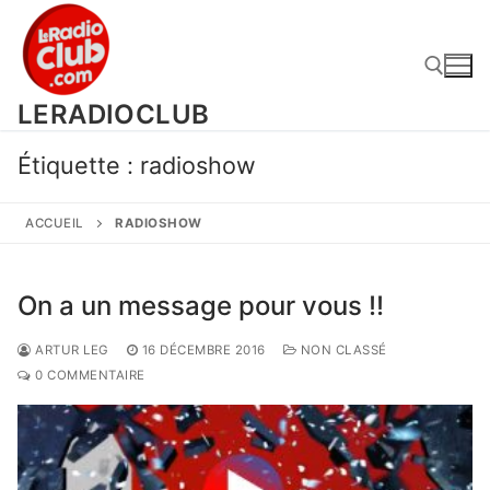
Aller
au
contenu
LERADIOCLUB
Rechercher :
Étiquette :
radioshow
ACCUEIL
RADIOSHOW
On a un message pour vous !!
ARTUR LEG
16 DÉCEMBRE 2016
NON CLASSÉ
0 COMMENTAIRE