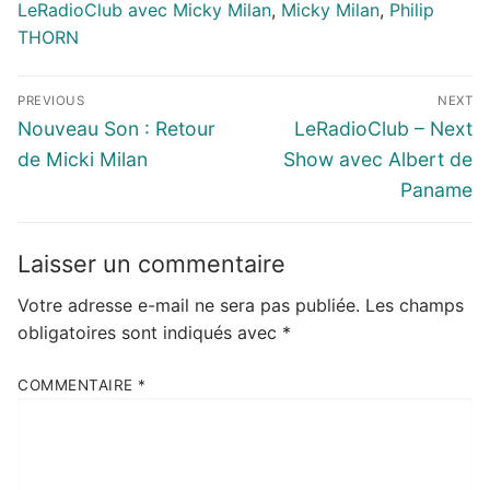
LeRadioClub avec Micky Milan
,
Micky Milan
,
Philip
THORN
Navigation
PREVIOUS
NEXT
de
Previous
Next
Nouveau Son : Retour
LeRadioClub – Next
l’article
post:
post:
de Micki Milan
Show avec Albert de
Paname
Laisser un commentaire
Votre adresse e-mail ne sera pas publiée.
Les champs
obligatoires sont indiqués avec
*
COMMENTAIRE
*