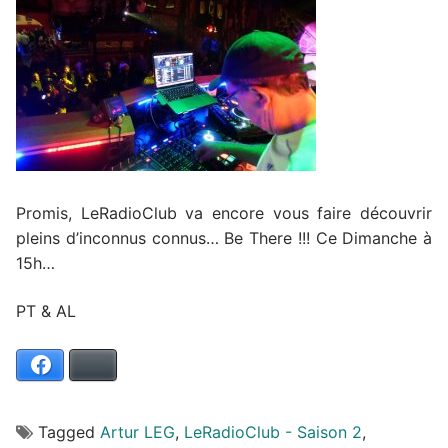
Promis, LeRadioClub va encore vous faire découvrir
pleins d’inconnus connus…
Be There !!! Ce Dimanche à
15h…
PT & AL
Facebook
Bluesky
Tagged
Artur LEG
,
LeRadioClub - Saison 2
,