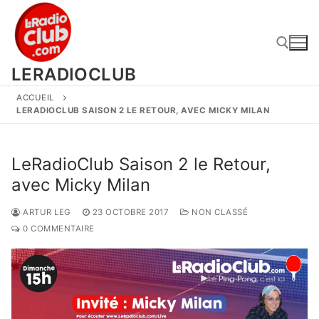
Aller
au
contenu
LERADIOCLUB
ACCUEIL
Rechercher :
LERADIOCLUB SAISON 2 LE RETOUR, AVEC MICKY MILAN
LeRadioClub Saison 2 le Retour,
avec Micky Milan
ARTUR LEG
23 OCTOBRE 2017
NON CLASSÉ
0 COMMENTAIRE