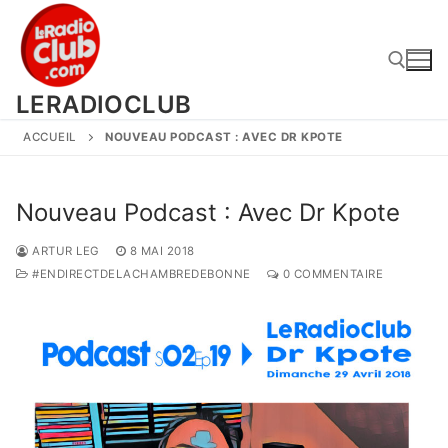
Aller
au
contenu
LERADIOCLUB
ACCUEIL
NOUVEAU PODCAST : AVEC DR KPOTE
Rechercher :
Nouveau Podcast : Avec Dr Kpote
ARTUR LEG
8 MAI 2018
#ENDIRECTDELACHAMBREDEBONNE
0 COMMENTAIRE