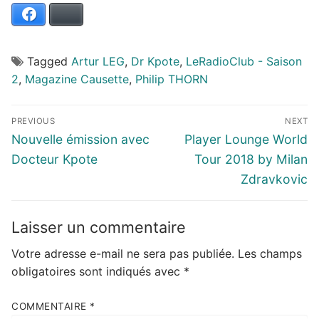
Facebook
Bluesky
Tagged
Artur LEG
,
Dr Kpote
,
LeRadioClub - Saison
2
,
Magazine Causette
,
Philip THORN
Navigation
PREVIOUS
NEXT
de
Previous
Next
Nouvelle émission avec
Player Lounge World
l’article
post:
post:
Docteur Kpote
Tour 2018 by Milan
Zdravkovic
Laisser un commentaire
Votre adresse e-mail ne sera pas publiée.
Les champs
obligatoires sont indiqués avec
*
COMMENTAIRE
*