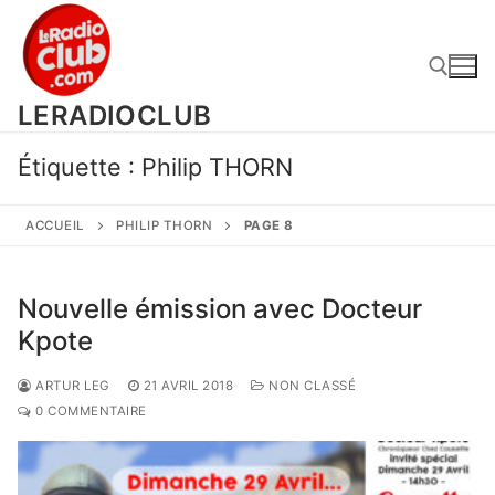
Aller
au
contenu
LERADIOCLUB
Rechercher :
Étiquette :
Philip THORN
ACCUEIL
PHILIP THORN
PAGE 8
Nouvelle émission avec Docteur
Kpote
ARTUR LEG
21 AVRIL 2018
NON CLASSÉ
0 COMMENTAIRE