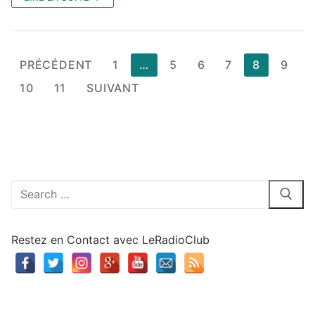
Pagination
PRÉCÉDENT
1
…
5
6
7
8
9
des
10
11
SUIVANT
publications
Rechercher
:
Restez en Contact avec LeRadioClub