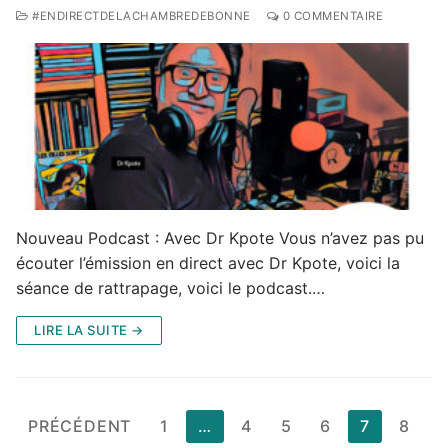
#ENDIRECTDELACHAMBREDEBONNE
0 COMMENTAIRE
Nouveau Podcast : Avec Dr Kpote Vous n’avez pas pu
écouter l’émission en direct avec Dr Kpote, voici la
séance de rattrapage, voici le podcast.…
LIRE LA SUITE →
Pagination
PRÉCÉDENT
1
…
4
5
6
7
8