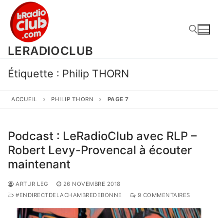
Aller
au
contenu
LERADIOCLUB
Rechercher :
Étiquette :
Philip THORN
ACCUEIL
PHILIP THORN
PAGE 7
Podcast : LeRadioClub avec RLP –
Robert Levy-Provencal à écouter
maintenant
ARTUR LEG
26 NOVEMBRE 2018
#ENDIRECTDELACHAMBREDEBONNE
9 COMMENTAIRES