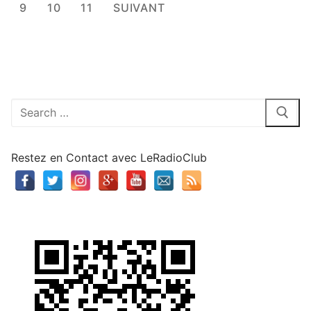
des
9
10
11
SUIVANT
publications
Rechercher
:
Restez en Contact avec LeRadioClub