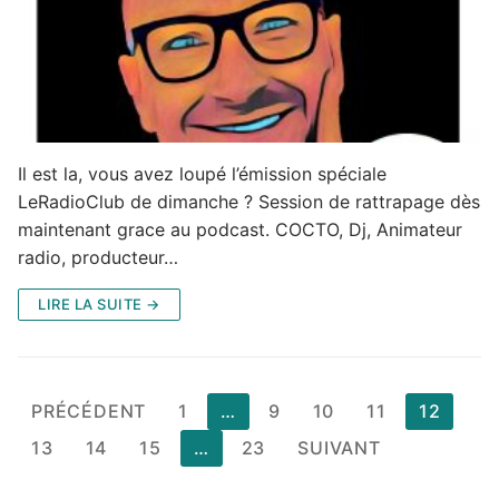
Il est la, vous avez loupé l’émission spéciale
LeRadioClub de dimanche ? Session de rattrapage dès
maintenant grace au podcast. COCTO, Dj, Animateur
radio, producteur…
LIRE LA SUITE →
Pagination
PRÉCÉDENT
1
…
9
10
11
12
des
13
14
15
…
23
SUIVANT
publications