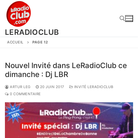
Aller
au
contenu
LERADIOCLUB
ACCUEIL
PAGE 12
Rechercher :
Nouvel Invité dans LeRadioClub ce
dimanche : Dj LBR
ARTUR LEG
20 JUIN 2017
INVITÉ LERADIOCLUB
0 COMMENTAIRE