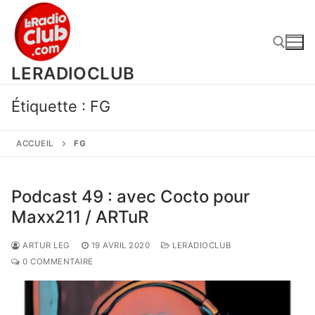
Aller
au
contenu
LERADIOCLUB
Rechercher :
Étiquette :
FG
ACCUEIL
FG
Podcast 49 : avec Cocto pour
Maxx211 / ARTuR
ARTUR LEG
19 AVRIL 2020
LERADIOCLUB
0 COMMENTAIRE