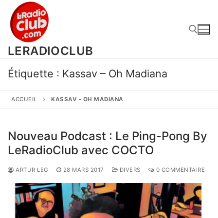
Aller
au
contenu
LERADIOCLUB
Rechercher :
Étiquette :
Kassav – Oh Madiana
ACCUEIL
KASSAV - OH MADIANA
Nouveau Podcast : Le Ping-Pong By
LeRadioClub avec COCTO
ARTUR LEG
28 MARS 2017
DIVERS
0 COMMENTAIRE