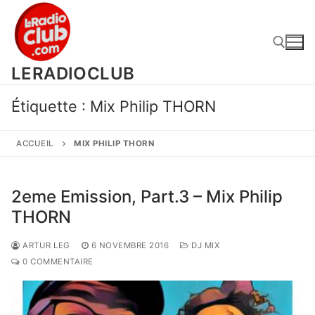
Aller
au
contenu
LERADIOCLUB
Rechercher :
Étiquette :
Mix Philip THORN
ACCUEIL
MIX PHILIP THORN
2eme Emission, Part.3 – Mix Philip
THORN
ARTUR LEG
6 NOVEMBRE 2016
DJ MIX
0 COMMENTAIRE