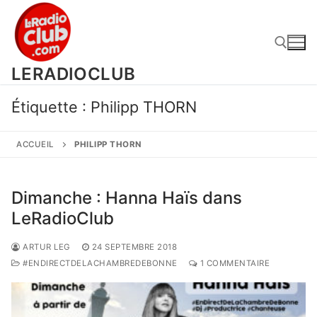
Aller
au
contenu
LERADIOCLUB
Rechercher :
Étiquette :
Philipp THORN
ACCUEIL
PHILIPP THORN
Dimanche : Hanna Haïs dans
LeRadioClub
ARTUR LEG
24 SEPTEMBRE 2018
#ENDIRECTDELACHAMBREDEBONNE
1 COMMENTAIRE