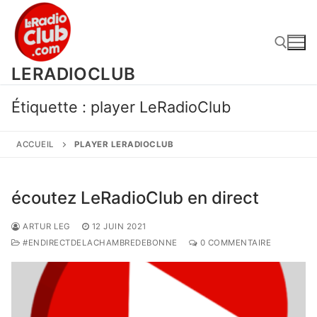
Aller
au
contenu
LERADIOCLUB
Rechercher :
Étiquette :
player LeRadioClub
ACCUEIL
PLAYER LERADIOCLUB
écoutez LeRadioClub en direct
ARTUR LEG
12 JUIN 2021
#ENDIRECTDELACHAMBREDEBONNE
0 COMMENTAIRE