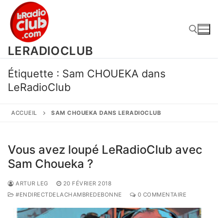
Aller
au
contenu
LERADIOCLUB
Rechercher :
Étiquette :
Sam CHOUEKA dans
LeRadioClub
ACCUEIL
SAM CHOUEKA DANS LERADIOCLUB
Vous avez loupé LeRadioClub avec
Sam Choueka ?
ARTUR LEG
20 FÉVRIER 2018
#ENDIRECTDELACHAMBREDEBONNE
0 COMMENTAIRE