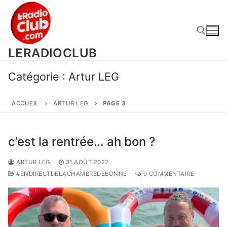
Aller
au
contenu
LERADIOCLUB
Rechercher :
Catégorie :
Artur LEG
ACCUEIL
ARTUR LEG
PAGE 3
c’est la rentrée… ah bon ?
ARTUR LEG
31 AOÛT 2022
#ENDIRECTDELACHAMBREDEBONNE
0 COMMENTAIRE