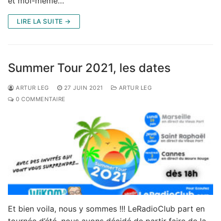
et moi-même…
LIRE LA SUITE →
Summer Tour 2021, les dates
ARTUR LEG
27 JUIN 2021
ARTUR LEG
0 COMMENTAIRE
Et bien voila, nous y sommes !!! LeRadioClub part en
tournée d’été, nous avons décidé de partir faire de la