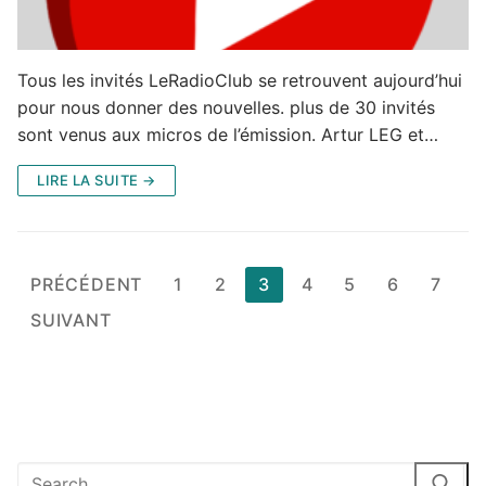
Tous les invités LeRadioClub se retrouvent aujourd’hui
pour nous donner des nouvelles. plus de 30 invités
sont venus aux micros de l’émission. Artur LEG et…
LIRE LA SUITE →
Pagination
PRÉCÉDENT
1
2
3
4
5
6
7
des
SUIVANT
publications
Rechercher