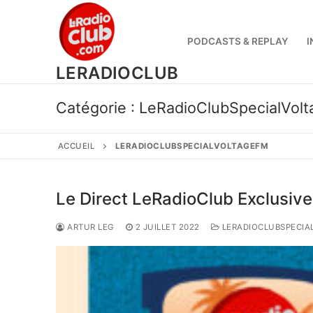
Aller
au
contenu
PODCASTS & REPLAY
I
LERADIOCLUB
Catégorie :
LeRadioClubSpecialVol
ACCUEIL
LERADIOCLUBSPECIALVOLTAGEFM
Le Direct LeRadioClub Exclusiv
ARTUR LEG
2 JUILLET 2022
LERADIOCLUBSPECIA