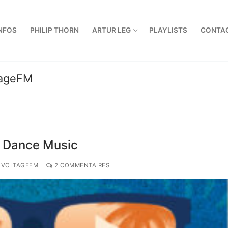
NFOS
PHILIP THORN
ARTUR LEG
PLAYLISTS
CONTA
tageFM
e Dance Music
LVOLTAGEFM
2 COMMENTAIRES