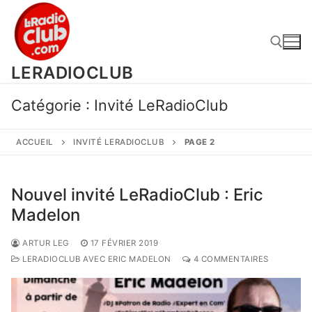
Aller
au
contenu
LERADIOCLUB
Rechercher :
Catégorie :
Invité LeRadioClub
ACCUEIL
INVITÉ LERADIOCLUB
PAGE 2
Nouvel invité LeRadioClub : Eric
Madelon
ARTUR LEG
17 FÉVRIER 2019
LERADIOCLUB AVEC ERIC MADELON
4 COMMENTAIRES