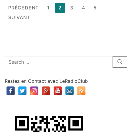
Pagination
PRÉCÉDENT
1
2
3
4
5
des
SUIVANT
publications
Rechercher
:
Restez en Contact avec LeRadioClub