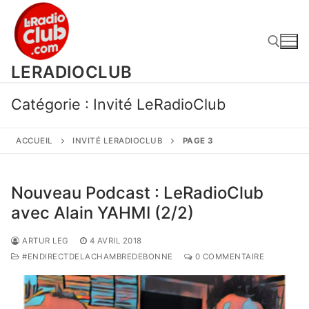
Aller
au
contenu
LERADIOCLUB
Rechercher :
Catégorie :
Invité LeRadioClub
ACCUEIL
INVITÉ LERADIOCLUB
PAGE 3
Nouveau Podcast : LeRadioClub
avec Alain YAHMI (2/2)
ARTUR LEG
4 AVRIL 2018
#ENDIRECTDELACHAMBREDEBONNE
0 COMMENTAIRE