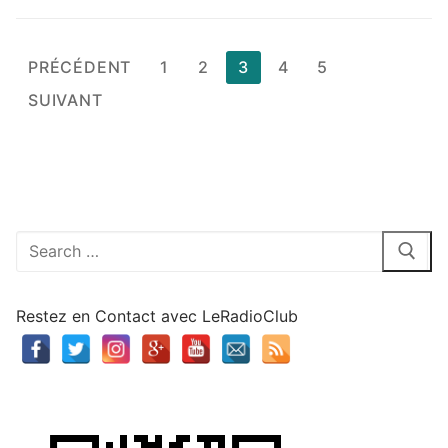
Pagination
PRÉCÉDENT
1
2
3
4
5
des
SUIVANT
publications
Rechercher
:
Restez en Contact avec LeRadioClub