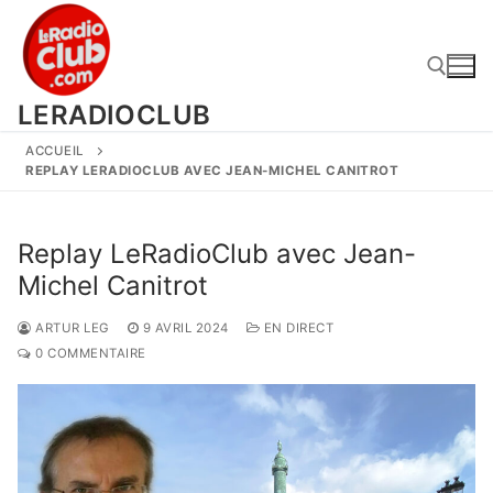
Aller
au
contenu
LERADIOCLUB
ACCUEIL
Rechercher :
REPLAY LERADIOCLUB AVEC JEAN-MICHEL CANITROT
Replay LeRadioClub avec Jean-
Michel Canitrot
ARTUR LEG
9 AVRIL 2024
EN DIRECT
0 COMMENTAIRE