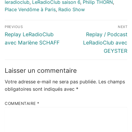
leradioclub
,
LeRadioClub saison 6
,
Philip THORN
,
Place Vendôme à Paris
,
Radio Show
Navigation
PREVIOUS
NEXT
de
Previous
Next
Replay LeRadioClub
Replay / Podcast
l’article
post:
post:
avec Marlène SCHAFF
LeRadioClub avec
GEYSTER
Laisser un commentaire
Votre adresse e-mail ne sera pas publiée.
Les champs
obligatoires sont indiqués avec
*
COMMENTAIRE
*