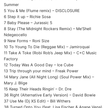
Summer
5 You & Me (Flume remix) – DISCLOSURE
6 Step it up – Richie Sosa
7 Baby Please – Jurassic 5
8 Stay (The Midnight Rockers Remix) – Me’Shell
Ndegeocello
9 New Forms – Roni Size
10 To Young To Die (Reggae Mix) – Jamiroquai
11 Take A Toke (Robi Rob’s Jeep Mix) – C+C Music
Factory
12 Today Was A Good Day – Ice Cube
13 Trip through your mind – Freak Power
14 Mary Jane (All Night Long) (Soul Power Mix) –
Mary J. Blige
15 Keep Their Heads Ringin’ – Dr. Dre
36 Right (Alternative Early Version) – David Bowie
37 Use Me (Dj XS Edit) – Bill Withers
38 Turned Onto You (feat. Lisa Fischer & Anane Vega)