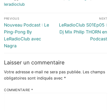
leradioclub
Navigation
PREVIOUS
NEXT
de
Previous
Next
Nouveau Podcast : Le
LeRadioClub S01Ep05 :
l’article
post:
post:
Ping-Pong By
Dj Mix Philip THORN en
LeRadioClub avec
Podcast
Nagra
Laisser un commentaire
Votre adresse e-mail ne sera pas publiée.
Les champs
obligatoires sont indiqués avec
*
COMMENTAIRE
*