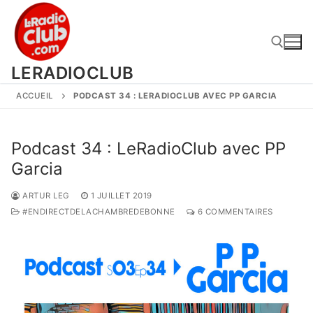
Aller
au
contenu
LERADIOCLUB
ACCUEIL
PODCAST 34 : LERADIOCLUB AVEC PP GARCIA
Rechercher :
Podcast 34 : LeRadioClub avec PP
Garcia
ARTUR LEG
1 JUILLET 2019
#ENDIRECTDELACHAMBREDEBONNE
6 COMMENTAIRES