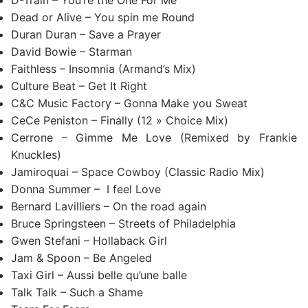
D-Train – You’re the One For Me
Dead or Alive – You spin me Round
Duran Duran – Save a Prayer
David Bowie – Starman
Faithless – Insomnia (Armand’s Mix)
Culture Beat – Get It Right
C&C Music Factory – Gonna Make you Sweat
CeCe Peniston – Finally (12 » Choice Mix)
Cerrone – Gimme Me Love (Remixed by Frankie
Knuckles)
Jamiroquai – Space Cowboy (Classic Radio Mix)
Donna Summer – I feel Love
Bernard Lavilliers – On the road again
Bruce Springsteen – Streets of Philadelphia
Gwen Stefani – Hollaback Girl
Jam & Spoon – Be Angeled
Taxi Girl – Aussi belle qu’une balle
Talk Talk – Such a Shame