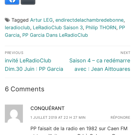
Tagged
Artur LEG
,
endirectdelachambredebonne
,
leradioclub
,
LeRadioClub Saison 3
,
Philip THORN
,
PP
Garcia
,
PP Garcia Dans LeRadioClub
Navigation
PREVIOUS
NEXT
de
Previous
Next
invité LeRadioClub
Saison 4 – ca redémarre
l’article
post:
post:
Dim.30 Juin : PP Garcia
avec : Jean Aittouares
6 Comments
CONQUÉRANT
1 JUILLET 2019 AT 22 H 27 MIN
RÉPONDRE
PP faisait de la radio en 1982 sur Caen FM